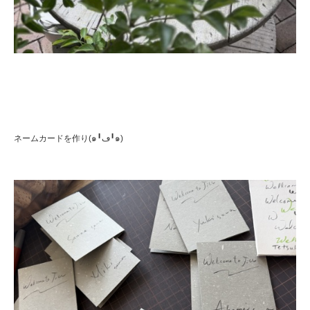
ネームカードを作り(๑╹ڡ╹๑)