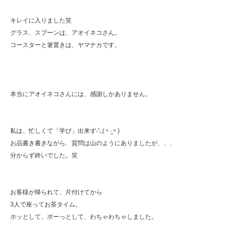
キレイに入りました笑
グラス、スプーンは、アオイネコさん。
コースターと箸置きは、ヤマナカです。
本当にアオイネコさんには、感謝しかありません。
私は、忙しくて「学び」出来ず‧⁺◟( ᵒ ·̫ ᵒ )
お品書き書きながら、質問は山のようにありましたが、、、
分からず終いでした。笑
お客様が帰られて、片付けてから
3人で座ってお茶タイム。
ホッとして、ボーっとして、わちゃわちゃしました。