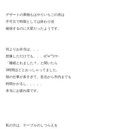
デザートの果物もはやりいちごの赤は
不可欠で時期としては終わり頃
確保するのに大変だったようです。
何よりお弁当は、、、
想像しただけでも、、、ε(”∞”*)ﾌｩｰ
「睡眠とれました？」と聞いたら
3時間ほどとおっしゃってました。
朝の仕事が多すぎて、吾北から市内までも
時間かかるし、。、。、
本当にお疲れ様です。
私の方は、テーブルのしつらえを