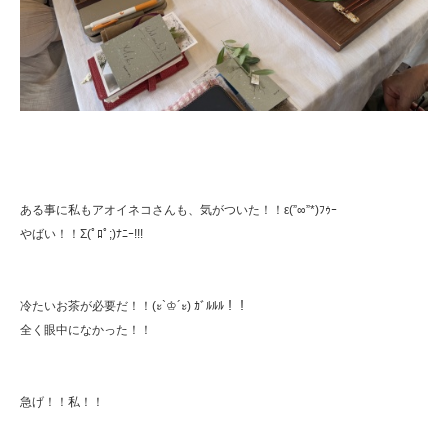
ある事に私もアオイネコさんも、気がついた！！ε(”∞”*)ﾌｩｰ
やばい！！Σ(ﾟﾛﾟ;)ﾅﾆｰ!!!
冷たいお茶が必要だ！！(ะ`♔´ะ) ｶﾞﾙﾙﾙ！！
全く眼中になかった！！
急げ！！私！！