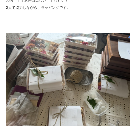
わおー！！お弁当美しい！！ꉂꉂ ( ˆᴗˆ )
2人で協力しながら、ラッピングです。