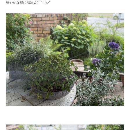
涼やかな庭に演出∠( ˙-˙ )／