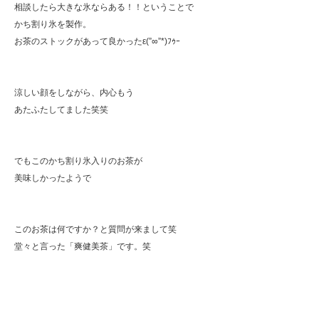
相談したら大きな氷ならある！！ということで
かち割り氷を製作。
お茶のストックがあって良かったε(”∞”*)ﾌｩｰ
涼しい顔をしながら、内心もう
あたふたしてました笑笑
でもこのかち割り氷入りのお茶が
美味しかったようで
このお茶は何ですか？と質問が来まして笑
堂々と言った「爽健美茶」です。笑