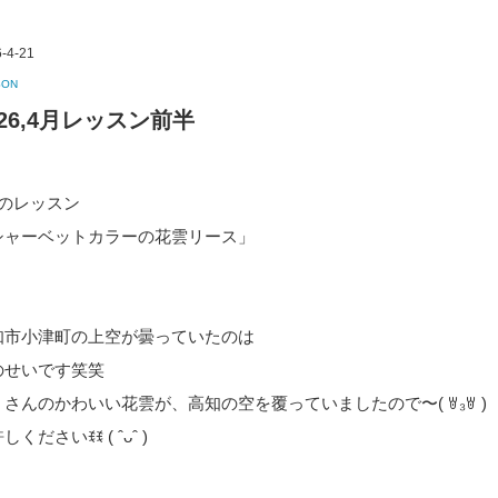
-4-21
SON
026,4月レッスン前半
月のレッスン
シャーベットカラーの花雲リース」
知市小津町の上空が曇っていたのは
のせいです笑笑
くさんのかわいい花雲が、高知の空を覆っていましたので〜( ꇐ₃ꇐ )
しくださいꉂꉂ ( ˆᴗˆ )