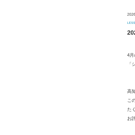
2026
LES
2
4
「
高
こ
た
お許