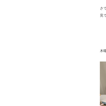
さ
見
木