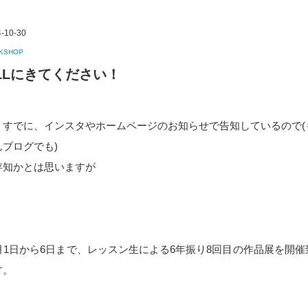
-10-30
KSHOP
iLLにきてください！
うすでに、インスタやホームページのお知らせで告知しているので(
んブログでも)
存知かとは思いますが
1月1日から6日まで、レッスン生による6年振り8回目の作品展を開催
す。