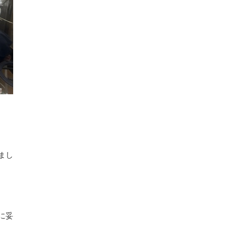
まし
に妥