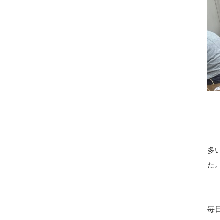
多
た
毎