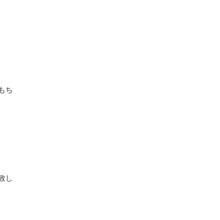
もち
致し