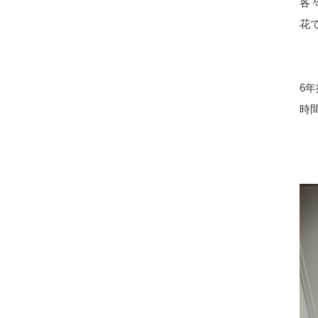
各
花
6
時