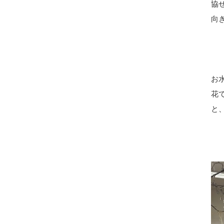
協
向
お
花
と