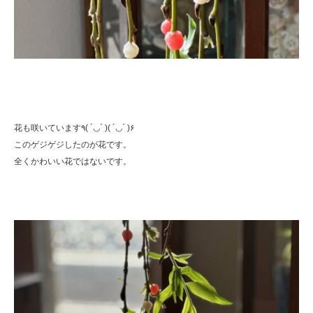
花も咲いています٩( ´◡` )( ´◡` )۶
このゲジゲジしたのが花です。
全くかわいい花ではないです。