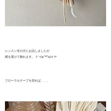
レッスン生の方にお話しましたが
縄を退けて飾れます。┣︎¨ ୧(๑ ⁼̴̀ᐜ⁼̴́๑)૭ ヤ
フローラルテープを切れば、、、