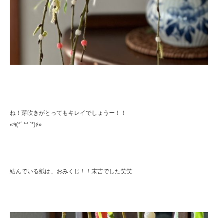
ね！芽吹きがとってもキレイでしょうー！！
«٩(*´ ꒳ `*)۶»
結んでいる紙は、おみくじ！！末吉でした笑笑