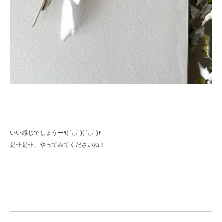
いい感じでしょうー٩( ´◡` )( ´◡` )۶
是非是非、やってみてくださいね！