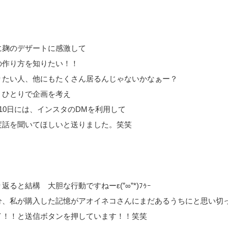
に麹のデザートに感激して
の作り方を知りたい！！
りたい人、他にもたくさん居るんじゃないかなぁー？
、ひとりで企画を考え
月10日には、インスタのDMを利用して
度話を聞いてほしいと送りました。笑笑
返ると結構 大胆な行動ですねーε(”∞”*)ﾌｩｰ
分、私が購入した記憶がアオイネコさんにまだあるうちにと思い切
イ！！と送信ボタンを押しています！！笑笑