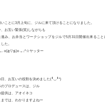
難いことに3月上旬に、ジルに来て頂けることになりました。
分、お互い緊張(笑)しながらも
は進み、お弁当とワークショップをジルで5月31日開催出来ること
ました。
.｡. o(≧▽≦)o .｡.:*☆ヤッター
日、お互いの役割を決めました(╹︎◡︎╹︎*)
体のプロデュースは、ジル
の提供は、アオイネコ
こまでは、わかりますよねー