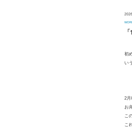
2026
WOR
「
初
い
2
お
こ
こ