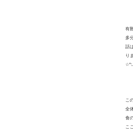
有
多
話
り
☆*:
この
全
食
こ