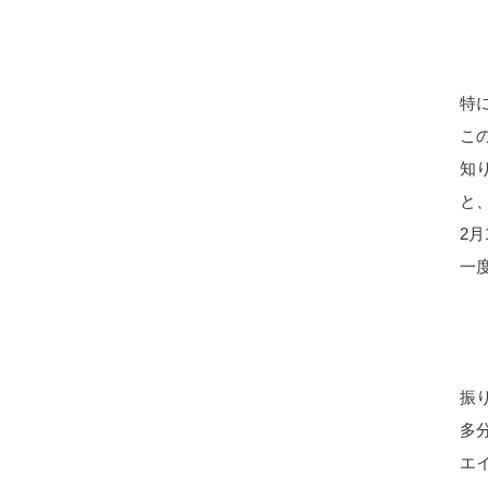
特
こ
知
と
2
一
振り
多
エ