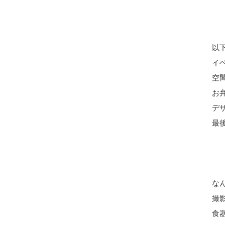
以
イ
空
お
デ
最
な
撮
食