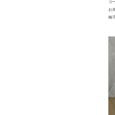
コ
お
柚