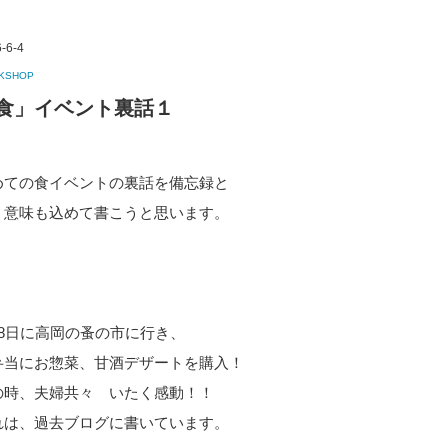
-6-4
KSHOP
食」イベント裏話１
めての食イベントの裏話を備忘録と
う意味も込めて書こうと思います。
月8日に高岡の蚤の市に行き、
弁当にお惣菜、甘酒デザートを購入！
の時、夫婦共々 いたく感動！！
れは、過去ブログに書いています。