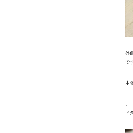
外
で
木
、
ド