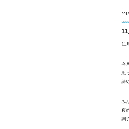
2018
LES
1
1
今
諦めま
み
褒
調