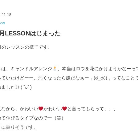
-11-18
SON
1月LESSONはじまった
1月のレッスンの様子です。
月は、キャンドルアレンジ
、本当はロウを花にかけようかなーっ
思っていたけどーー、汚くなったら嫌だなぁー╭︎(ಠ_ಠ٥)╮︎ってなこ
したꉂꉂ ( ˆᴗˆ )
んなから、かわいい
かわいい
と言ってもらって、、、
めて伸びるタイプなのでー（笑）
子に乗りそうです。