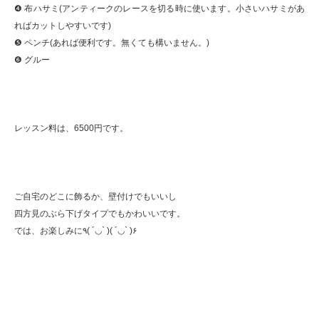
❹ 布ハサミ(アンティークのレースを切る時に使います。小さいハサミがあ
ればカットしやすいです)
❺ ペンチ(あれば便利です。無くても構いません。)
❻ グルー
レッスン料は、6500円です。
ご自宅のどこに飾るか、壁付けでもいいし
四方見のぶら下げタイプでもかわいいです。
では、お楽しみに٩( ´◡` )( ´◡` )۶