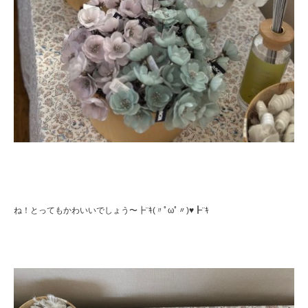
ね！とってもかわいいでしょう〜┣¨ｷ(〃ﾟωﾟ〃)♥┣¨ｷ