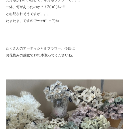
先月もかわいい感じで、今月もラブリーで。。。
一体、何があったのか？！Σ(ﾟﾛﾟ;)ﾅﾆｰ!!!
と心配されそうですが。。。
たまたま、ですので〜«٩(*´ ꒳ `*)۶»
たくさんのアーティシャルフラワー、今回は
お花摘みの感覚で1本1本取ってくださいね。