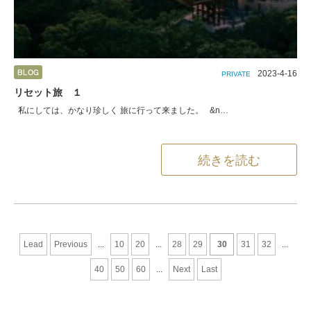
2023-4-16
PRIVATE
リセット旅 １
私にしては、かなり珍しく 旅に行って来ました。 &n…
続きを読む
Lead
Previous
...
10
20
...
28
29
30
31
32
...
40
50
60
...
Next
Last